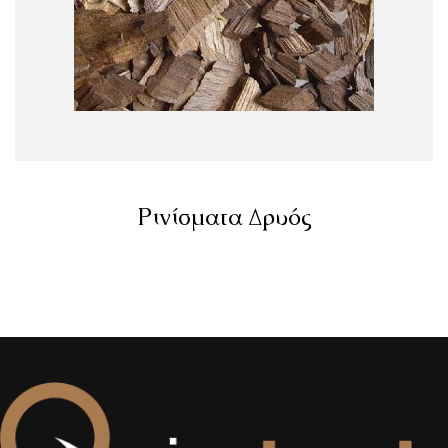
Ρινίσματα Δρυός